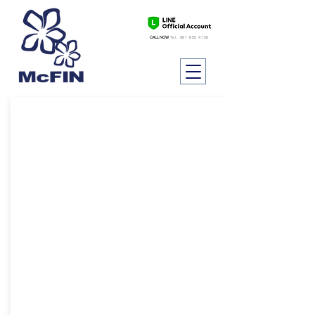
CALL NOW
Tel.
081 855 4150