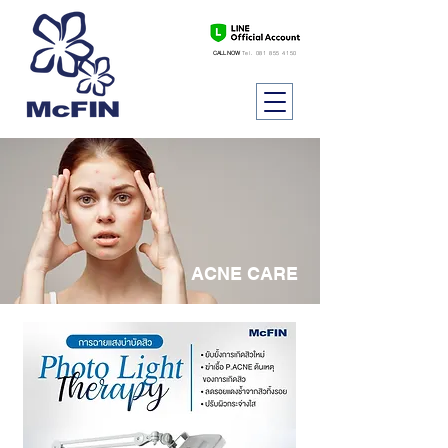
CALL NOW
Tel.
081 855 4150
ACNE
CARE